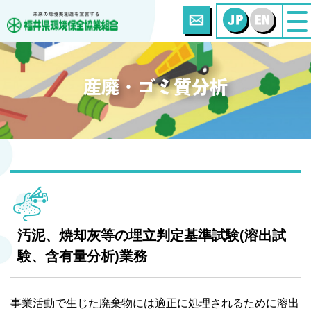
産廃・ゴミ質分析
汚泥、焼却灰等の埋立判定基準試験
(溶出試
験、含有量分析)業務
事業活動で生じた廃棄物には適正に処理されるために溶出