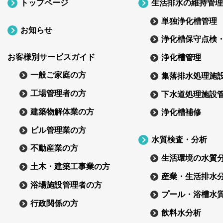
トップページ
生活排水の維持管理
単独浄化槽管理
お知らせ
浄化槽保守点検
お客様別サービスガイド
浄化槽管理
一般ご家庭の方
集落排水処理施
工場管理者の方
下水道処理施設
建築物解体業の方
浄化槽補修
ビル管理業の方
水質検査・分析
不動産業の方
生活環境の水質
土木・建築工事業の方
産業・生活排水
浴場施設管理者の方
プール・浴槽水
行政関係の方
飲料水分析