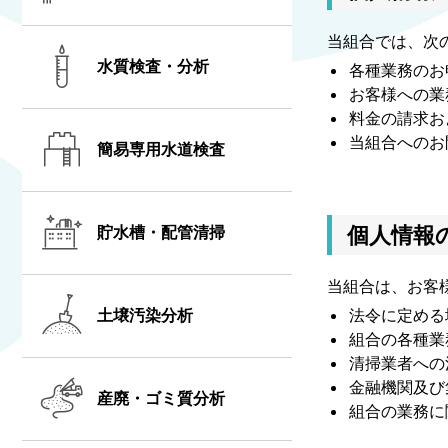
当組合では、次
水質検査・分析
各種業務のお
お客様への業
料金の請求お
当組合へのお
簡易専用水道検査
個人情報
貯水槽・配管清掃
当組合は、お客
土壌汚染分析
法令に定める
組合の各種業
清掃業者への
金融機関及び
産廃・ゴミ質分析
組合の業務に