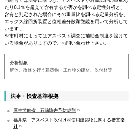
当組合では法令に基づき、アスベストが対象試料の重量あ
たり0.1％を超えて含有するか否かを調べる定性分析と、
含有と判定された場合にその重量比を調べる定量分析を、
エックス線回折装置と位相差分散顕微鏡を用いて分析して
います 。
※市町村によってはアスベスト調査に補助金制度を設けて
いる場合がありますので、お問い合わせ下さい。
分析対象
解体、改修を行う建築物・工作物の建材、吹付材等
法令・検査基準根拠
厚生労働省 石綿障害予防規則
福井県 アスベスト吹付け材使用建築物に関する措置指
針