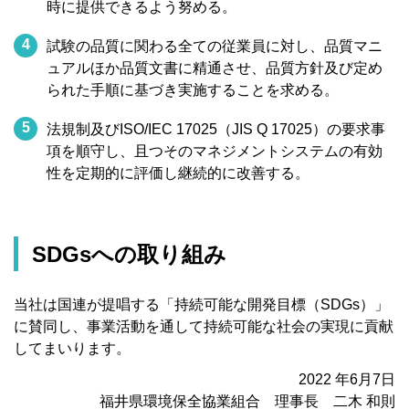
時に提供できるよう努める。
4
試験の品質に関わる全ての従業員に対し、品質マニ
ュアルほか品質文書に精通させ、品質方針及び定め
られた手順に基づき実施することを求める。
5
法規制及びISO/IEC 17025（JIS Q 17025）の要求事
項を順守し、且つそのマネジメントシステムの有効
性を定期的に評価し継続的に改善する。
SDGsへの取り組み
当社は国連が提唱する「持続可能な開発目標（SDGs）」
に賛同し、事業活動を通して持続可能な社会の実現に貢献
してまいります。
2022 年6月7日
福井県環境保全協業組合 理事長 二木 和則